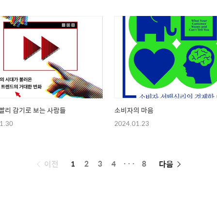
빨리 감기로 보는 사람들
소비자의 마음
1.30
2024.01.23
페
이전
1
2
3
4
···
8
다음
이
징