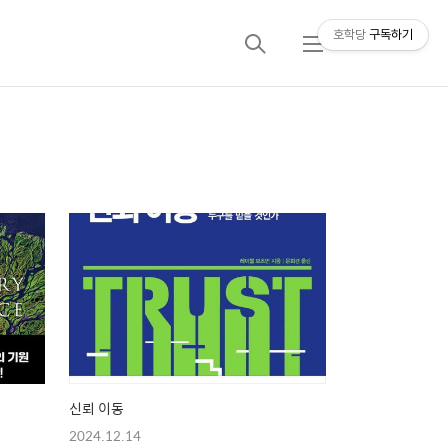
호학당
구독하기
검
메
색
뉴
신뢰 이동
2024.12.14