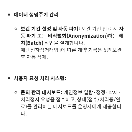
데이터 생명주기 관리
보관 기간 설정 및 자동 파기:
보관 기간 만료 시
자
동 파기
또는
비식별화(Anonymization)
하는
배
치(Batch)
작업
을 설계합니다.
예: 「전자상거래법」에 따른 계약 기록은 5년 보관
후 자동 삭제.
사용자 요청 처리 시스템:
문의 관리 대시보드:
개인정보 열람·정정·삭제·
처리정지 요청을 접수하고, 상태(접수/처리중/완
료)를 관리하는
대시보드
를 운영자에게 제공합니
다.