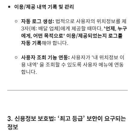
이용/제공 내역 기록 및 관리
자동 로그 생성:
법적으로 사용자의 위치정보를 제
3자(예: 배달 업체)에게 제공할 때마다,
'언제, 누구
에게, 어떤 목적으로' 이용/제공되었는지 로그를
자동 기록
해야 합니다.
사용자 조회 기능 연동:
사용자가 '내 위치정보 이
용 내역' 을 조회할 수 있도록 사용자 메뉴에 연동
합니다.
3. 신용정보 보호법: ‘최고 등급’ 보안이 요구되는
정보