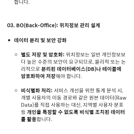
합니다.
03. BO(Back-Office): 위치정보 관리 설계
데이터 분리 및 보안 강화
별도 저장 및 암호화:
위치정보는 일반 개인정보보
다 높은 수준의 보안이 요구되므로, 물리적 또는 논
리적으로
분리된 데이터베이스(DB)나 테이블에
암호화하여 저장
해야 합니다.
비식별화 처리:
서비스 개선을 위한 통계 분석 시,
개별 사용자의 이동 경로와 같은 원본 데이터(Raw
Data)를 직접 사용하는 대신, 지역별 사용자 분포
등
개인을 특정할 수 없도록 비식별 조치된 데이터
를 활용
합니다.