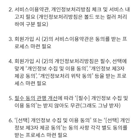
서비스이용약관, 개인정보처리방침 체크 및 서비스 내
고지 필요 (개인정보처리방침은 볼드 또는 컬러 처리
하여 구분 필요)
회원가입 시 (2)의 서비스이용약관은 동의를 받는 프
로세스 마련 필요
회원가입 시 (2)의 개인정보처리방침은 필수, 선택에
맞게 ‘개인정보 수집 및 이용 동의’, ‘개인정보 제3자
제공 동의’, ‘개인정보처리 위탁 동의’ 등을 받는 프로
세스 마련 필요
필수 동의 관행 개선
에 따라 ‘[필수] 개인정보 수집 및
이용 동의’는 받지 않아도 무관(그래도 그냥 받자)
‘[선택] 개인정보 수집 및 이용 동의’ 또는 ‘[선택] 개인
정보 제3자 제공 동의’는 동의 사항 각각 별도 동의를
받는 프로세스 마련 필요