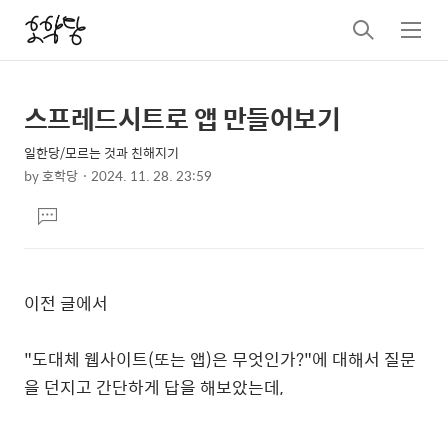
검
메
색
뉴
스프레드시트로 앱 만들어보기
상
본
문
세
일한당/모르는 것과 친해지기
제
컨
by
호학당
2024. 11. 28. 23:59
목
본
텐
댓
문
츠
글
달
기
이전 글에서
"도대체 웹사이트(또는 앱)은 무엇인가?"에 대해서 질문
을 던지고 간단하게 답을 해보았는데,