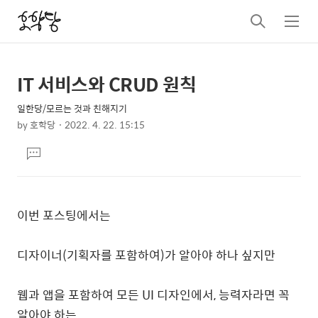
검
메
색
뉴
IT 서비스와 CRUD 원칙
상
본
문
세
일한당/모르는 것과 친해지기
제
컨
by
호학당
2022. 4. 22. 15:15
목
본
텐
댓
문
츠
글
달
기
이번 포스팅에서는
디자이너(기획자를 포함하여)가 알아야 하나 싶지만
웹과 앱을 포함하여 모든 UI 디자인에서, 능력자라면 꼭
알아야 하는