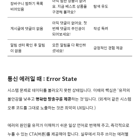
아직 찜한 상품이 없어
장바구니 찜하기 목록
요. 지금 베스트 상품을
탐색 유도
비어있음
구경해 볼까요?
아직 댓글이 없어요. 첫
게시글에 댓글이 없음
번째 댓글의 주인공이
작성 독려
되어보세요!
알림 센터 확인 후 알림
모든 알림을 다 확인하
긍정적인 경험 제공
이 없음
셨네요!
통신 에러일 때 : Error State
시스템 문제로 데이터를 불러오지 못한 상태입니다. 이때의 핵심은 ‘유저의
불안감을 낮추고
명확한 탈출구를 제공
하는 것'입니다. (외계어 같은 시스템
오류 코드를 그대로 노출하는 것은 최악의 UX입니다.)
에러의 원인을 유저가 이해하기 쉬운 일상 언어로 번역해 주고, 즉각적으로
누를 수 있는 CTA(버튼)를 제공해야 합니다. 실무에서 자주 쓰이는 에러별