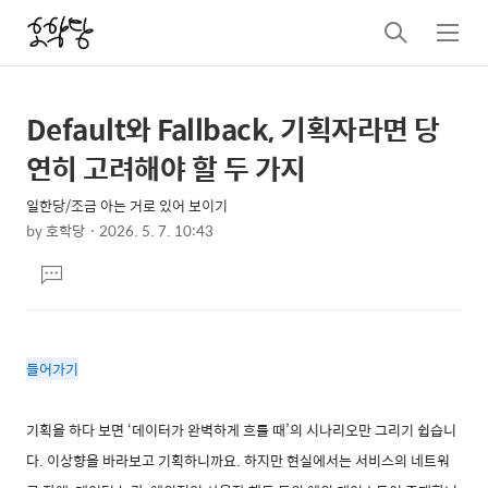
검
메
색
뉴
Default와 Fallback, 기획자라면 당
상
본
문
세
연히 고려해야 할 두 가지
제
컨
목
일한당/조금 아는 거로 있어 보이기
텐
by
호학당
2026. 5. 7. 10:43
츠
본
댓
문
글
달
기
들어가기
기획을 하다 보면 ‘데이터가 완벽하게 흐를 때’의 시나리오만 그리기 쉽습니
다. 이상향을 바라보고 기획하니까요. 하지만 현실에서는 서비스의 네트워