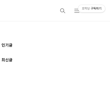
호학당
구독하기
검
메
색
뉴
추
인기글
가
정
최신글
보