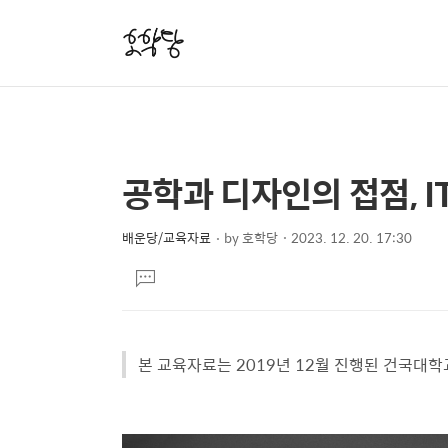
공학과 디자인의 접점, I
상
본
문
세
제
배운당/교육자료
by
호학당
2023. 12. 20. 17:30
컨
본
목
텐
댓
문
글
츠
달
기
본 교육자료는 2019년 12월 진행된 건국대학