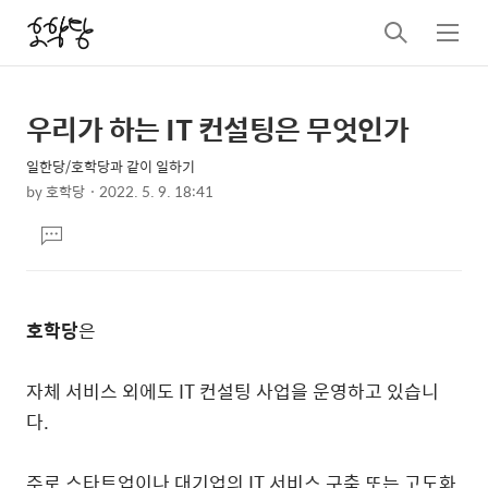
검
메
색
뉴
우리가 하는 IT 컨설팅은 무엇인가
상
본
문
세
일한당/호학당과 같이 일하기
제
컨
by
호학당
2022. 5. 9. 18:41
목
본
텐
댓
문
츠
글
달
기
호학당
은
자체 서비스 외에도 IT 컨설팅 사업을 운영하고 있습니
다.
주로 스타트업이나 대기업의 IT 서비스 구축 또는 고도화